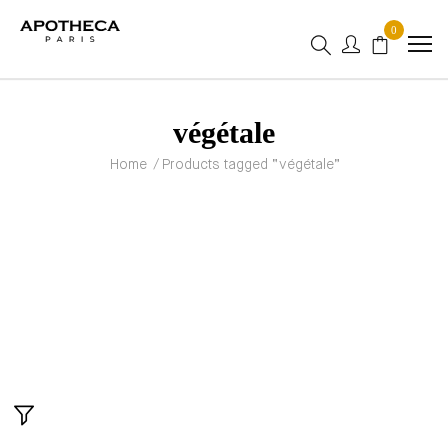
0
végétale
Home
/ Products tagged “végétale”