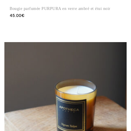
Bougie parfumée PURPURA en verre ambré et étui noir
45.00
€