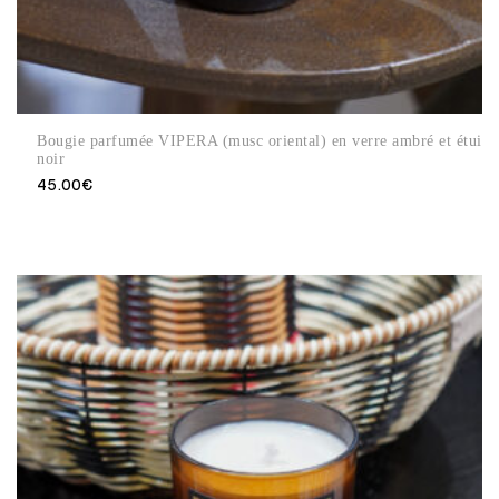
Bougie parfumée VIPERA (musc oriental) en verre ambré et étui
noir
45.00
€