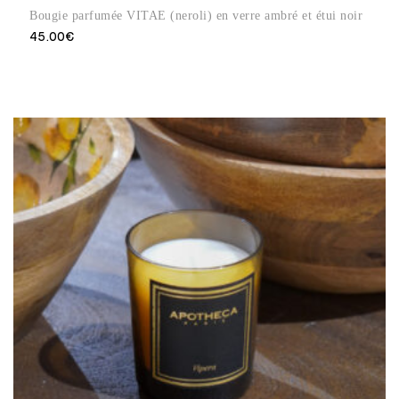
Bougie parfumée VITAE (neroli) en verre ambré et étui noir
45.00
€