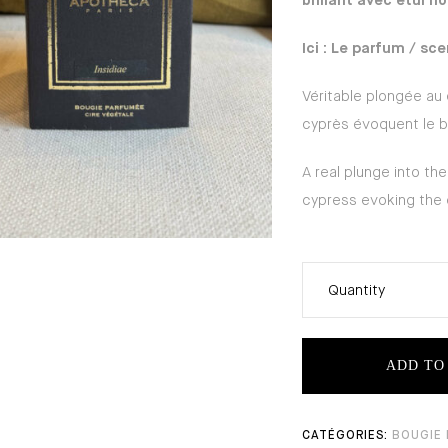
brillant avec étui no
Ici : Le parfum / sce
Véritable plongée au
cyprès évoquent le bo
A real plunge into the
cypress evoking the 
Quantity
ADD TO
BOUGIE