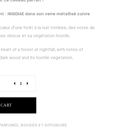
ir. Le cadeau parfait !
nt : INSIDIAE dans son verre métallisé cuivre
 cœur d’une forêt à la nuit tombée, des notes de
is obscur et sa végétation hostile.
 heart of a forest at nightfall, with notes of
dark wood and its hostile vegetation.
 CART
 PARFUMÉE
,
BOUGIES ET DIFFUSEURS