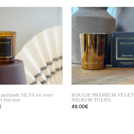
 parfumée SILVA en verre
BOUGIE PREMIUM VEGE
t étui noir
NIGRUM TULIPA
€
49.00
€