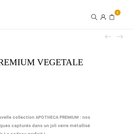
0
Product
PREMIUM VEGETALE
uvelle collection APOTHECA PREMIUM : nos
es capturés dans un joli verre métallisé