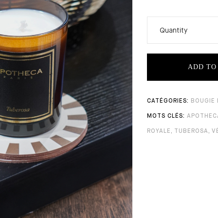
Quantity
ADD TO
BOUGIE
APOTHEC
ROYALE
,
TUBEROSA
,
V