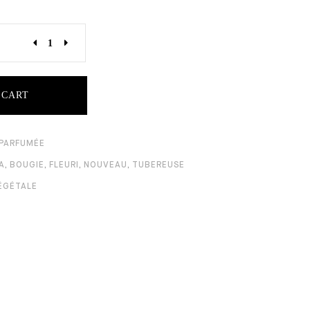
 CART
 PARFUMÉE
A
,
BOUGIE
,
FLEURI
,
NOUVEAU
,
TUBEREUSE
ÉGÉTALE