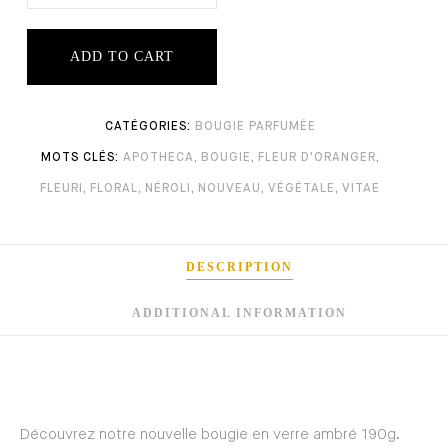
ADD TO CART
BOUGIE PARFUMÉE
APOTHECA
,
BOUGIE
,
FLEUR D'ORANGER
,
FLEURI
,
FLORAL
,
NÉROLI
,
NOUVEAU
,
VÉGÉTALE
,
VITAE
DESCRIPTION
ADDITIONAL INFORMATION
Découvrez notre nouvelle bougie en verre ambré 190g.