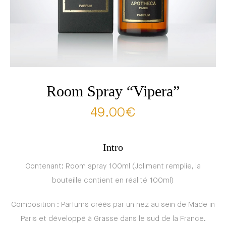
Room Spray “Vipera”
49.00
€
Intro
Contenant: Room spray 100ml (Joliment remplie, la
bouteille contient en réalité 100ml)
Composition : Parfums créés par un nez au sein de Made in
Paris et développé à Grasse dans le sud de la France.