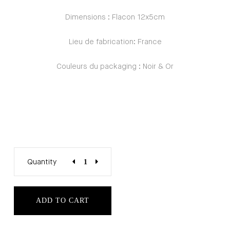
Dimensions : Flacon 12x5cm
Lieu de fabrication: France
Couleurs du packaging : Noir & Or
Quantity
ADD TO CART