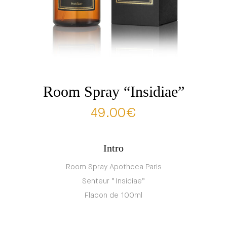
Room Spray “Insidiae”
49.00
€
Intro
Room Spray Apotheca Paris
Senteur “Insidiae”
Flacon de 100ml