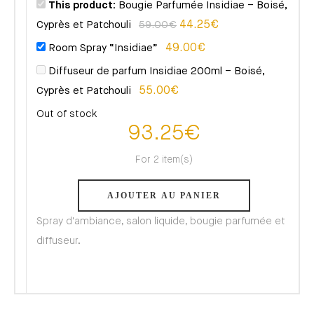
This product:
Bougie Parfumée Insidiae – Boisé,
Cyprès et Patchouli
59.00
€
44.25
€
Room Spray “Insidiae”
49.00
€
Diffuseur de parfum Insidiae 200ml – Boisé,
Cyprès et Patchouli
55.00
€
Out of stock
93.25
€
For 2 item(s)
AJOUTER AU PANIER
Spray d'ambiance, salon liquide, bougie parfumée et
diffuseur.