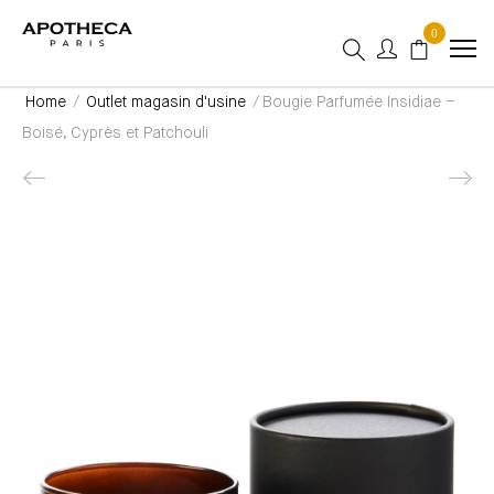
0
Home
/
Outlet magasin d'usine
/ Bougie Parfumée Insidiae –
Boisé, Cyprès et Patchouli
Product navigation