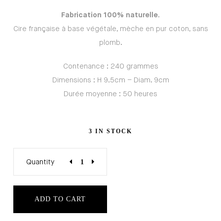
Fabrication 100% naturelle
.
Cire française à base végétale, mèche en pur coton, sans
plomb.
Contenance : 240 grammes
Dimensions : H 9.5cm – Diam. 9cm
Durée moyenne : 50 heures
3 IN STOCK
Quantity
ADD TO CART