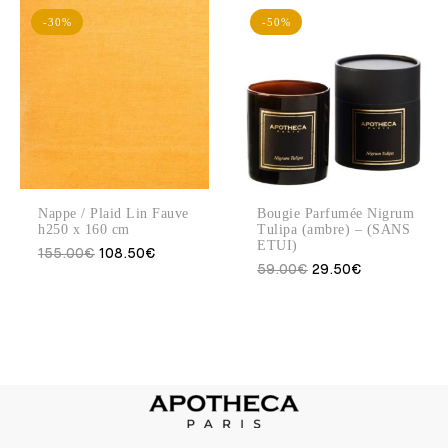
-30%
-50%
Nappe / Plaid Lin Fauve
Bougie Parfumée Nigrum
h250 x 160 cm
Tulipa (ambre) – (SANS
ETUI)
155.00
€
108.50
€
59.00
€
29.50
€