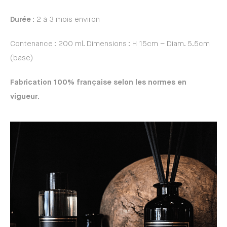
Durée
: 2 à 3 mois environ
Contenance : 200 ml. Dimensions : H 15cm – Diam. 5.5cm
(base)
Fabrication 100% française selon les normes en
vigueur
.