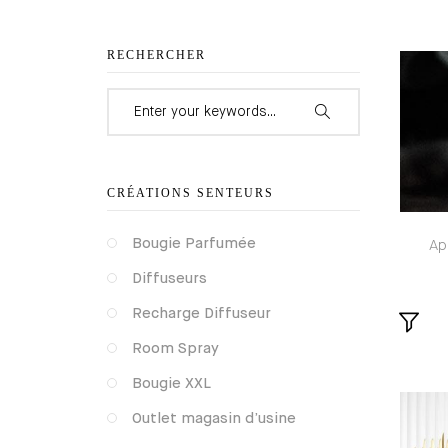
RECHERCHER
Search for:
CRÉATIONS SENTEURS
Bougie Parfumée
Ap
Diffuseurs
Recharge Diffuseur
Room Spray
Bougie XXL
Outlet magasin d’usine