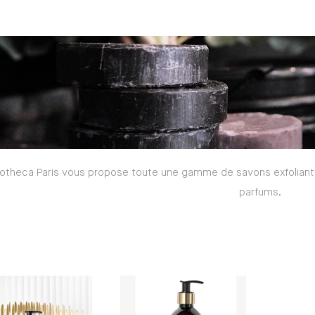
otheca Paris vous propose toute une gamme de savons exfoliants 
parfums.